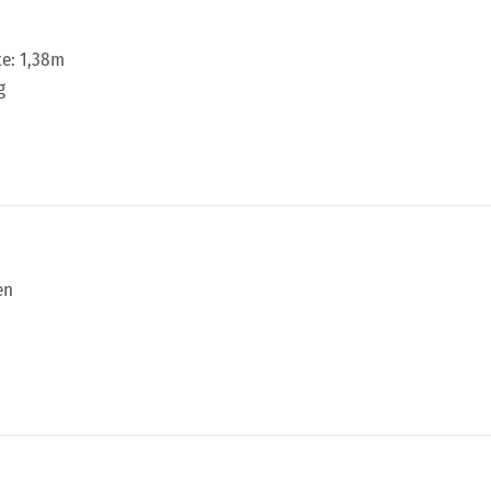
te: 1,38m
g
en